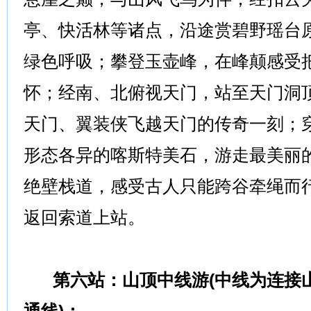
亭、快活林等诸点，沿途赏碧野瑶台
绿色呼吸；攀登玉壶峰，在峰颠感受
怀；经南、北俯视天门，站至天门洞
天门、翼装侠飞越天门的传奇一刻；
形态各异的喀斯特美石，游走最美丽
绝壁栈道，感受古人只能跨谷牵绳而
返回索道上站。
第六站：山顶中线游(中线为连接
通线)：