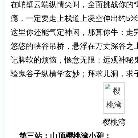
在峭壁云端纵情尖叫，全面挑战你的“
瘾，一定要走上栈道上凌空伸出约5
这里你还能气定神闲，那算你牛；走
悠悠的峡谷吊桥，悬浮在万丈深谷之
记脚软的烦恼，惬意无限；远观神秘
验鬼谷子纵横学玄妙；拜求儿洞，求
樱桃湾
第三站：山顶樱桃湾小憩：