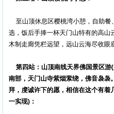
至山顶休息区樱桃湾小憩，自助餐
选，饭后手捧一杯天门山特有的高山
木制走廊凭栏远望，远山云海尽收眼
第四站：山顶南线天界佛国景区游(
南部，天门山寺紫烟萦绕，佛音袅袅
拜，虔诚许下的愿，相信在这个有着
一实现)：