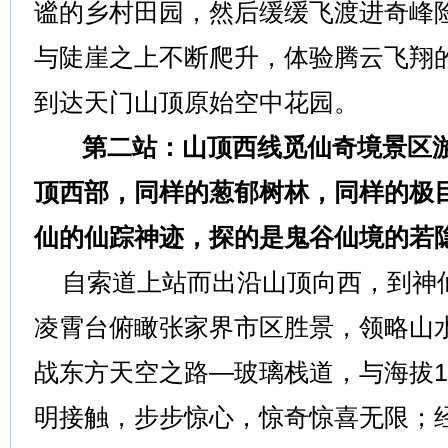
谧的乡村田园，然后缓缓飞渡进奇峰
与陡崖之上不断爬升，体验腾云飞翔的
到达天门山顶原始空中花园。
第二站：山顶西线觅仙奇境景区游
顶西部，同样的葱郁树林，同样的极
仙的仙踪神迹，探的是鬼谷仙境的若
自索道上站而出沿山顶向西，到神
凌霄台俯瞰张家界市区胜景，领略山
战东方天空之路—玻璃栈道，与海拔1
明接触，步步惊心，惊奇惊喜无限；