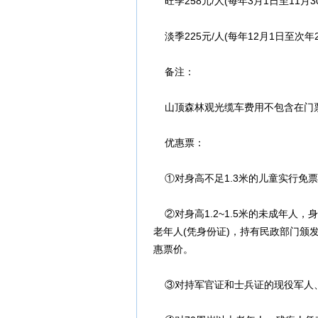
旺季258元/人(每年3月1日至11月3
淡季225元/人(每年12月1日至次年2
备注：
山顶森林观光缆车费用不包含在门票套
优惠票：
①对身高不足1.3米的儿童实行免
②对身高1.2~1.5米的未成年人，身
老年人(凭身份证)，持有民政部门颁
惠票价。
③对持军官证和士兵证的现役军人、