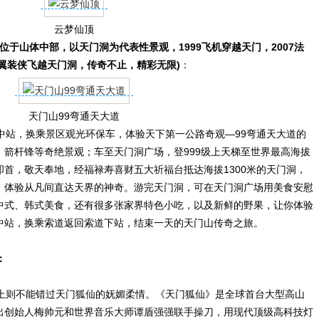
云梦仙顶
于山体中部，以天门洞为代表性景观，1999飞机穿越天门，2007法
国翼装侠飞越天门洞，传奇不止，精彩无限)
：
天门山99弯通天大道
站，换乘景区观光环保车，体验天下第一公路奇观—99弯通天大道的
箭杆锋等奇绝景观；车至天门洞广场，登999级上天梯至世界最高海拔
首，敬天奉地，经福禄寿喜财五大祈福台抵达海拔1300米的天门洞，
，体验从凡间直达天界的神奇。游完天门洞，可在天门洞广场用美食安慰
中式、韩式美食，还有很多张家界特色小吃，以及新鲜的野果，让你体验
中站，换乘索道返回索道下站，结束一天的天门山传奇之旅。
：
则不能错过天门狐仙的妩媚柔情。《天门狐仙》是全球首台大型高山
出创始人梅帅元和世界音乐大师谭盾强强联手操刀，用现代顶级高科技灯