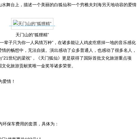
山水舞台上，描述一个美丽的白狐仙和一个穷樵夫刘海另天地动容的爱情
天门山的“狐狸精”
一辈子只为你一人风情万种”，在诸多能让人鸡皮疙瘩掉一地的音乐感化
爱情的畅想中，无法自拔。演出感动了众多普通人，也感动了很多名人，
“21世纪的梁祝”，《天门狐仙》更是获得了国际首批文化旅游重点项
国文化旅游贡献奖唯一金奖等诸多荣誉。
为爱情！
内环保车费用的套票，具体为：