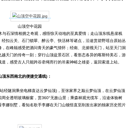
山顶空中花园
与石深情相拥之奇观，感悟惊天动地的至真爱情；走山顶东线悬崖栈
；经扣云关、石门锁翠、醉云亭、快活林等诸点，沿途赏碧野瑶台原始丛
峰，在峰颠感受把酒问青天的豪气情怀；经南、北俯视天门，站至天门洞
飞越天门的传奇一刻；穿行山顶盆景石区，看形态各异的喀斯特美石，游
栈道，感受古人只能跨谷牵绳而行的吊索神峪之雄姿，返回索道上站。
山顶东西南北的便捷交通线)：
站经隧洞乘坐电梯直达云梦仙顶)，至张家界之巅云梦仙顶，在云梦仙顶
周全透明玻璃橱窗，赏360°无敌山景；乘森林观光缆车，沿途体验树
看李娜别墅，看知名歌手李娜在天门山顿悟直至削发出家的独家历史照片