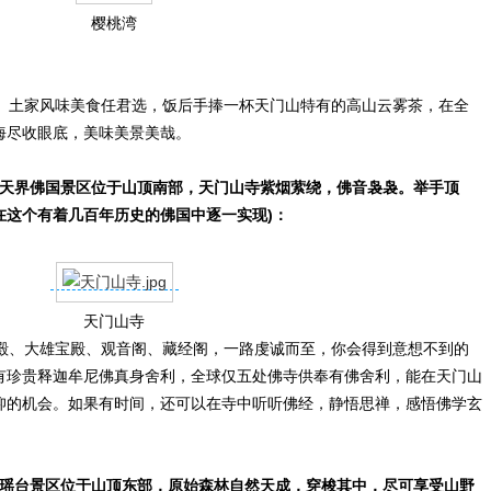
樱桃湾
土家风味美食任君选，饭后手捧一杯天门山特有的高山云雾茶，在全
海尽收眼底，美味美景美哉。
天界佛国景区位于山顶南部，天门山寺紫烟萦绕，佛音袅袅。举手顶
在这个有着几百年历史的佛国中逐一实现)：
天门山寺
、大雄宝殿、观音阁、藏经阁，一路虔诚而至，你会得到意想不到的
有珍贵释迦牟尼佛真身舍利，全球仅五处佛寺供奉有佛舍利，能在天门山
仰的机会。如果有时间，还可以在寺中听听佛经，静悟思禅，感悟佛学玄
瑶台景区位于山顶东部，原始森林自然天成，穿梭其中，尽可享受山野