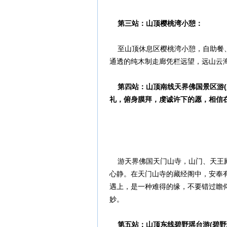
第三站：山顶樱桃湾小憩：
至山顶休息区樱桃湾小憩，自助餐、
通透的纯木制走廊凭栏远望，远山云
第四站：山顶南线天界佛国景区游(
礼，俯身膜拜，虔诚许下的愿，相信
游天界佛国天门山寺，山门、天王殿
心静。在天门山寺的藏经阁中，安奉
遇上，是一种难得的缘，不要错过瞻
妙。
第五站：山顶东线碧野瑶台游(碧野