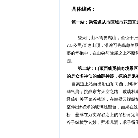
具体线路：
第一站：乘索道从市区城市花园直
登天门山不需要爬山，至位于张
7.5公里)直达山顶，沿途可先鸟瞰
壑的怀抱中，在山尖与陡崖之上不断
园。
第二站：山顶西线觅仙奇境景区
的是众多神仙的仙踪神迹，探的是鬼
自索道上站而出沿山顶向西，到神仙
礴气势；挑战东方天空之路—玻璃栈道
经倚虹关至鬼谷栈道，在峭壁云端纵情
空伸出约5米的玻璃眺望台，如果在
桥，悬浮在万丈深谷之上的吊桥肯定
谷子纵横学玄妙；拜求儿洞，求子得