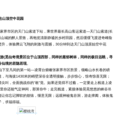
达山顶空中花园
家界市区的天门山索道下站，乘世界最长高山客运索道—天门山索道(长
美丽山城的醉人景致，再饱览清新静谧的乡村田园，然后缓缓飞渡进奇峰险
爬升，体验腾云飞翔的刺激与震撼，30分钟到达天门山顶原始空中花
游(觅仙奇境景区位于山顶西部，同样的葱郁树林，同样的极目远眺，寻
谷仙境的若隐若现
。
下至凡间的第一站—凌霄台俯瞰张家界市区胜景，领略山水长卷的磅
，与海拔1430米的峭壁深谷全透明接触，步步惊心，惊奇惊喜无限；
尖叫，全面挑战你的“敢”觉。如果还觉得不过瘾，一定要走上栈道上凌
这里你还能气定神闲，那算你牛；走完栈道，紧接体验晃晃悠悠的峡谷吊
能让你忘记脚软的烦恼，惬意无限；远观神秘鬼谷洞，游走捭阖，体验鬼
子，求福得福。