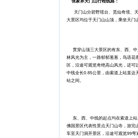
张家界天门山行程线路：
天门山分碧野瑶台、觅仙奇境、天
大景区均位于天门山山顶，乘坐天门
贯穿山顶三大景区的有东、西、中三
林风光为主，一路郁郁葱葱，鸟语花香
区，沿途可观览奇绝高山风光，还可
中线全长0.85公里，由索道上站直
站之间。
东、西、中线的起点均在索道上站周
佛国景区代表性景点天门山寺，游完
车至天门洞开景区，沿途可观览99弯