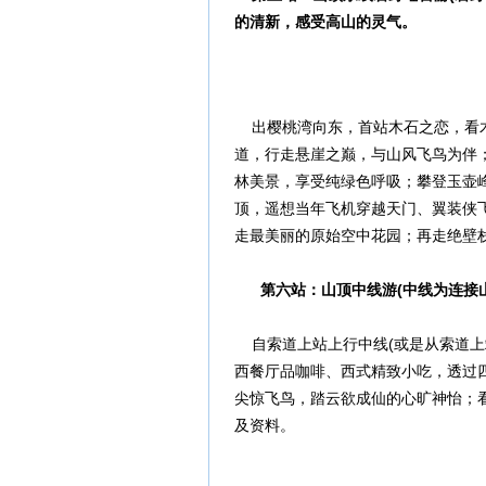
的清新，感受高山的灵气。
出樱桃湾向东，首站木石之恋，看木
道，行走悬崖之巅，与山风飞鸟为伴
林美景，享受纯绿色呼吸；攀登玉壶
顶，遥想当年飞机穿越天门、翼装侠
走最美丽的原始空中花园；再走绝壁
第六站：山顶中线游(中线为连接
自索道上站上行中线(或是从索道上
西餐厅品咖啡、西式精致小吃，透过四
尖惊飞鸟，踏云欲成仙的心旷神怡；
及资料。