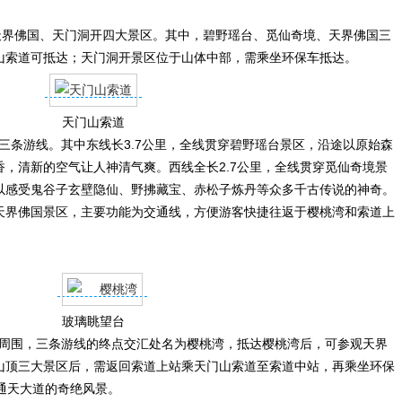
界佛国、天门洞开四大景区。其中，碧野瑶台、觅仙奇境、天界佛国三
山索道可抵达；天门洞开景区位于山体中部，需乘坐环保车抵达。
天门山索道
条游线。其中东线长3.7公里，全线贯穿碧野瑶台景区，沿途以原始森
，清新的空气让人神清气爽。西线全长2.7公里，全线贯穿觅仙奇境景
以感受鬼谷子玄壁隐仙、野拂藏宝、赤松子炼丹等众多千古传说的神奇。
达天界佛国景区，主要功能为交通线，方便游客快捷往返于樱桃湾和索道上
玻璃眺望台
围，三条游线的终点交汇处名为樱桃湾，抵达樱桃湾后，可参观天界
山顶三大景区后，需返回索道上站乘天门山索道至索道中站，再乘坐环保
通天大道的奇绝风景。