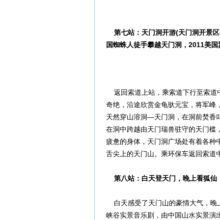
第七站：天门洞开游(天门洞开景区位
国蜘蛛人徒手攀越天门洞，2011美
返回索道上站，乘索道下行至索道中
奇绝，沿途欣赏金龟驮元宝，将军峰，
天然穿山溶洞—天门洞，在洞前焚香叩
在洞中跨越由天门瑞兽驻守的天门槛
疲惫的身体，天门洞广场处有着各种
舌尖上的天门山。乘环保车返回索道
第八站：白天登天门，晚上看狐仙
白天感受了天门山的豪情大气，晚上
峡谷实景音乐剧，由中国山水实景演