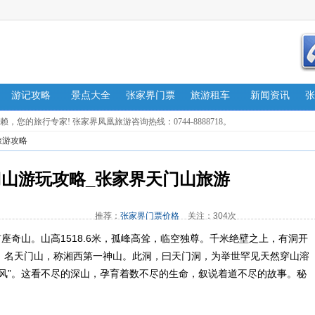
游记攻略
景点大全
张家界门票
旅游租车
新闻资讯
张
的旅行专家! 张家界凤凰旅游咨询热线：0744-8888718。
旅游攻略
山游玩攻略_张家界天门山旅游
推荐：
张家界门票价格
关注：304次
山。山高1518.6米，孤峰高耸，临空独尊。千米绝壁之上，有洞开
，名天门山，称湘西第一神山。此洞，曰天门洞，为举世罕见天然穿山溶
风”。这看不尽的深山，孕育着数不尽的生命，叙说着道不尽的故事。秘