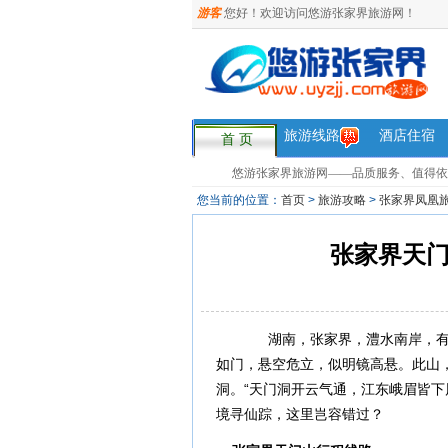
游客
您好！欢迎访问悠游张家界旅游网！
旅游线路
酒店住宿
首 页
悠游张家界旅游网——品质服务、值得依赖，您
您当前的位置：
首页
>
旅游攻略
>
张家界凤凰
张家界天门
湖南，张家界，澧水南岸，有座奇
如门，悬空危立，似明镜高悬。此山
洞。“天门洞开云气通，江东峨眉皆下
境寻仙踪，这里岂容错过？