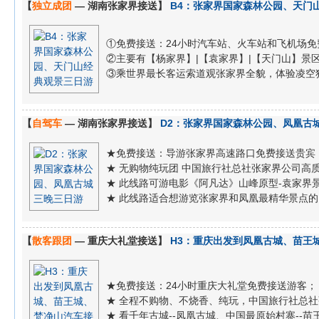
【
独立成团
— 湖南张家界接送】
B4：张家界国家森林公园、天门
①免费接送：24小时汽车站、火车站和飞机场免
②主要有【杨家界】|【袁家界】|【天门山】景区...
③乘世界最长客运索道观张家界全貌，体验凌空独尊
【
自驾车
— 湖南张家界接送】
D2：张家界国家森林公园、凤凰古
★免费接送：导游张家界高速路口免费接送贵宾
★ 无购物纯玩团 中国旅行社总社张家界公司高
★ 此线路可游电影《阿凡达》山峰原型-袁家界
★ 此线路适合想游览张家界和凤凰最精华景点
【
散客跟团
— 重庆大礼堂接送】
H3：重庆出发到凤凰古城、苗王
★免费接送：24小时重庆大礼堂免费接送游客；
★ 全程不购物、不烧香、纯玩，中国旅行社总
★ 看千年古城--凤凰古城、中国最原始村寨--