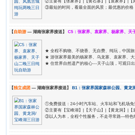
②主要有【张家界】|【黄石寨】|【袁家界】|【凤
③最短的时间，看最全面的风景；最优惠的价格
【
自助游
— 湖南张家界接送】
C5：张家界、袁家界、杨家界、天
★ 全程不购物、不烧香、无自费、纯玩，中国
★ 游张家界最美的杨家界、乌龙寨、袁家界、
★ 住世界自然遗产的核心---天子山顶，可观
【
独立成团
— 湖南张家界接送】
B1：张家界国家森林公园、黄龙洞
①免费接送：24小时汽车站、火车站和飞机场免
②主要有【宝峰湖】|【天子山】|【黄龙洞】|【袁家
③以人为本，全程个性服务，不走寻常路—特色