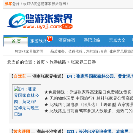
游客
您好！欢迎访问悠游张家界旅游网！
酒店住宿
游记攻略
景点大全
旅游线路
首 页
悠游张家界旅游网——品质服务、值得依赖，您的旅行专家! 张家界凤凰旅游咨询热
您当前的位置：
首页
>
旅游线路
>
张家界三日游
【
自驾车
— 湖南张家界接送】
D4：张家界国家森林公园、黄龙洞
★免费接送：导游张家界高速路口免费接送贵宾
★ 无购物纯玩团 中国旅行社总社张家界公司高
★ 此线路可游电影《阿凡达》山峰原型-袁家界
★ 此线路是目前自驾车参加人数最多、最热门
【
散客跟团
— 湖南长沙接送】
G11：长沙出发到张家界、袁家界