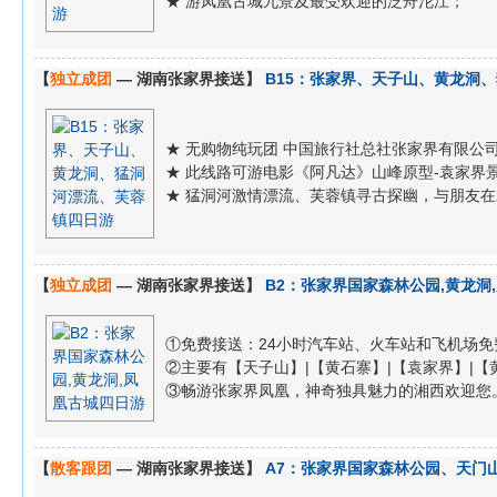
★ 游凤凰古城九景及最受欢迎的泛舟沱江；
【
独立成团
— 湖南张家界接送】
B15：张家界、天子山、黄龙洞
★ 无购物纯玩团 中国旅行社总社张家界有限公
★ 此线路可游电影《阿凡达》山峰原型-袁家界
★ 猛洞河激情漂流、芙蓉镇寻古探幽，与朋友
【
独立成团
— 湖南张家界接送】
B2：张家界国家森林公园,黄龙洞
①免费接送：24小时汽车站、火车站和飞机场免
②主要有【天子山】|【黄石寨】|【袁家界】|【黄龙
③畅游张家界凤凰，神奇独具魅力的湘西欢迎您
【
散客跟团
— 湖南张家界接送】
A7：张家界国家森林公园、天门