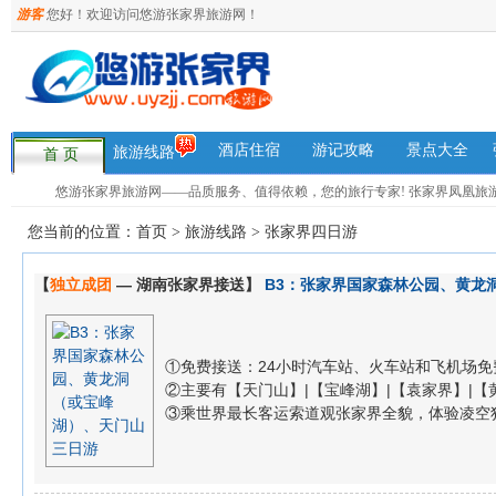
游客
您好！欢迎访问悠游张家界旅游网！
酒店住宿
游记攻略
景点大全
旅游线路
首 页
悠游张家界旅游网——品质服务、值得依赖，您的旅行专家! 张家界凤凰旅游咨询热
您当前的位置：
首页
>
旅游线路
>
张家界四日游
【
独立成团
— 湖南张家界接送】
B3：张家界国家森林公园、黄龙
①免费接送：24小时汽车站、火车站和飞机场免
②主要有【天门山】|【宝峰湖】|【袁家界】|【黄龙洞
③乘世界最长客运索道观张家界全貌，体验凌空独尊