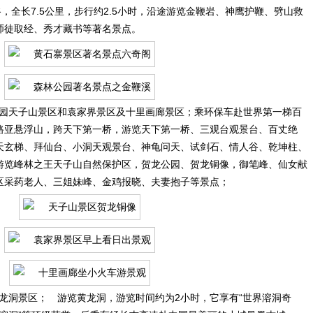
，全长7.5公里，步行约2.5小时，沿途游览金鞭岩、神鹰护鞭、劈山救
师徒取经、秀才藏书等著名景点。
天子山景区和袁家界景区及十里画廊景区；乘环保车赴世界第一梯百
路亚悬浮山，跨天下第一桥，游览天下第一桥、三观台观景台、百丈绝
天玄梯、拜仙台、小洞天观景台、神龟问天、试剑石、情人谷、乾坤柱、
游览峰林之王天子山自然保护区，贺龙公园、贺龙铜像，御笔峰、仙女献
区采药老人、三姐妹峰、金鸡报晓、夫妻抱子等景点；
洞景区； 游览黄龙洞，游览时间约为2小时，它享有“世界溶洞奇