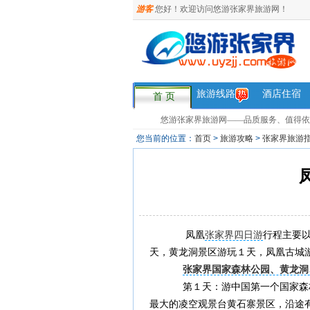
游客
您好！欢迎访问悠游张家界旅游网！
旅游线路
酒店住宿
首 页
悠游张家界旅游网——品质服务、值得依赖，您
您当前的位置：
首页
>
旅游攻略
>
张家界旅游
凤凰
张家界四日游
行程主要
天，黄龙洞景区游玩１天，凤凰古城
张家界国家森林公园、黄龙洞
第１天：游中国第一个国家森林
最大的凌空观景台黄石寨景区，沿途