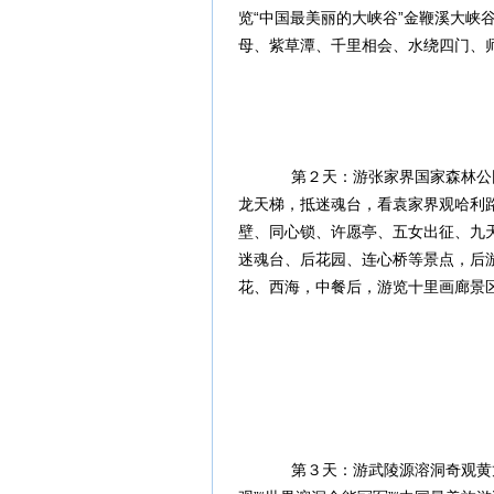
览“中国最美丽的大峡谷”金鞭溪大峡谷
母、紫草潭、千里相会、水绕四门、
第２天：游张家界国家森林公园
龙天梯，抵迷魂台，看袁家界观哈利
壁、同心锁、许愿亭、五女出征、九
迷魂台、后花园、连心桥等景点，后
花、西海，中餐后，游览十里画廊景
第３天：游武陵源溶洞奇观黄龙