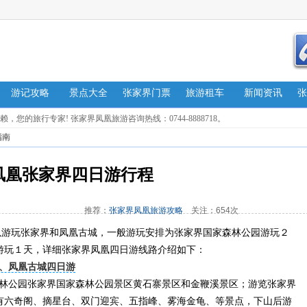
游记攻略
景点大全
张家界门票
旅游租车
新闻资讯
张
的旅行专家! 张家界凤凰旅游咨询热线：0744-8888718。
指南
凤凰张家界四日游行程
推荐：
张家界凤凰旅游攻略
关注：654次
以游玩张家界和凤凰古城，一般游玩安排为张家界国家森林公园游玩２
游玩１天，详细张家界凤凰四日游线路介绍如下：
、凤凰古城四日游
公园张家界国家森林公园景区黄石寨景区和金鞭溪景区；游览张家界
有六奇阁、摘星台、双门迎宾、五指峰、雾海金龟、等景点，下山后游