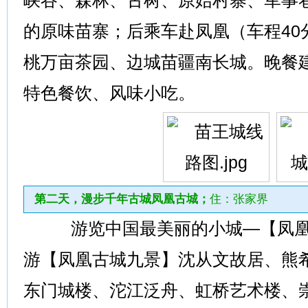
峡谷、森林、古树、原始村寨、军事
的原味苗寨；后乘车赴凤凰（车程40
桃万亩茶园、边城苗疆南长城。晚餐
特色餐饮、风味小吃。
第二天，漫步千年古城凤凰古城；
住：张家界
游览中国最美丽的小城—【凤凰
游【凤凰古城九景】沈从文故居、熊
东门城楼、沱江泛舟、虹桥艺术楼、