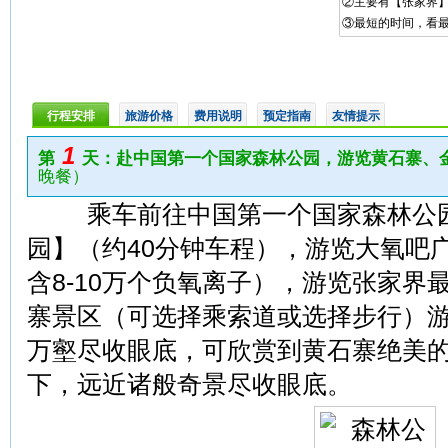
②主要有【张家界】|
③最短的时间，看
行程安排
旅游价格
费用说明
预定指南
友情提示
1
第
天：赴中国第一个国家森林公园，游览黄石寨、
晚餐）
乘车前往中国第一个国家森林公园
园】（约40分钟车程），游览大氧吧
含8-10万个负氧离子），游览张家界
寨景区（可选择乘索道或选择步行）游
万壑尽收眼底，可欣赏到黄石寨绝美
下，远近诸般奇景尽收眼底。