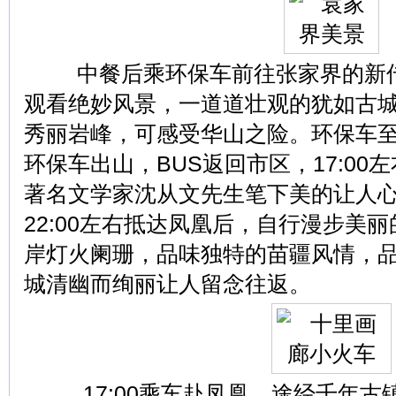
中餐后乘环保车前往张家界的新传
观看绝妙风景，一道道壮观的犹如古
秀丽岩峰，可感受华山之险。环保车至
环保车出山，BUS返回市区，17:00
著名文学家沈从文先生笔下美的让人心痛
22:00左右抵达凤凰后，自行漫步美
岸灯火阑珊，品味独特的苗疆风情，
城清幽而绚丽让人留念往返。
17:00乘车赴凤凰，途经千年古