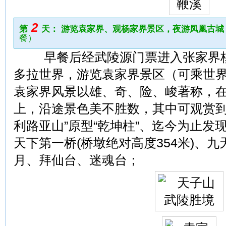
2
第
天： 游览袁家界、观杨家界景区，夜游凤凰古城
餐）
早餐后经武陵源门票进入张家界核
多拉世界，游览袁家界景区（可乘世
袁家界风景以雄、奇、险、峻著称，
上，沿途景色美不胜数，其中可观赏到
利路亚山”原型“乾坤柱”、迄今为止发
天下第一桥(桥墩绝对高度354米)、
月、拜仙台、迷魂台；