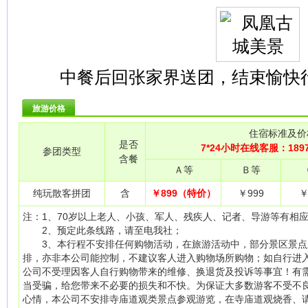
中餐后回张家界送团，结束愉快
旅游价格
住宿标准及价
是否
7*24小时在线客服：189
参团类型
含餐
Ａ等
Ｂ等
纯玩散客拼团
含
￥899（特价）
￥999
￥
注：1、70岁以上老人、小孩、军人、残疾人、记者、导游等有相
2、预定此条线路，请至电我社；
3、本行程不安排任何购物活动，在旅游活动中，部分景区景点
排，亦非本公司能控制，不建议客人进入购物场所购物；如自行进
公司不受理因客人自行购物带来的维修、换退货及投诉等事宜！有
当受骗，给您带来不必要的损失和不快。为保证大多数游客不受不
心情，本公司不安排寺庙道观类景点参观游览，在寺庙道观烧香、