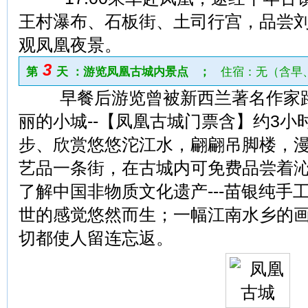
王村瀑布、石板街、土司行宫，品尝
观凤凰夜景。
3
第
天 ：游览凤凰古城内景点 ；
住宿：无（含早
早餐后游览曾被新西兰著名作家路
丽的小城--【凤凰古城门票含】约3
步、欣赏悠悠沱江水，翩翩吊脚楼，
艺品一条街，在古城内可免费品尝着沁
了解中国非物质文化遗产---苗银纯手
世的感觉悠然而生；一幅江南水乡的
切都使人留连忘返。