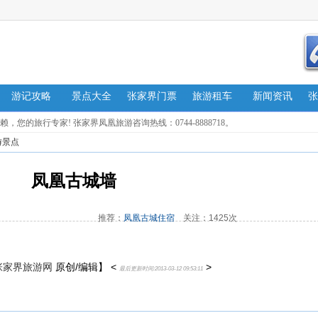
游记攻略
景点大全
张家界门票
旅游租车
新闻资讯
张
的旅行专家! 张家界凤凰旅游咨询热线：0744-8888718。
游景点
凤凰古城墙
推荐：
凤凰古城住宿
关注：1425次
张家界旅游网
原创/编辑】 <
>
最后更新时间:2013-03-12 09:53:11