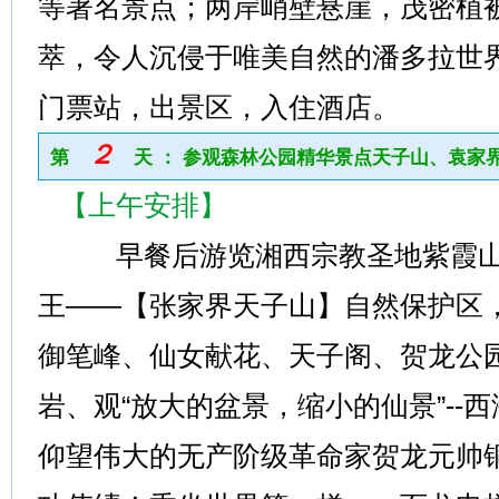
等著名景点；两岸峭壁悬崖，茂密植
萃，令人沉侵于唯美自然的潘多拉世
门票站，出景区，入住酒店。
２
第
天 ： 参观森林公园精华景点天子山、袁家
【上午安排】
早餐后游览湘西宗教圣地紫霞山(
王——【张家界天子山】自然保护区，
御笔峰、仙女献花、天子阁、贺龙公
岩、观“放大的盆景，缩小的仙景”--
仰望伟大的无产阶级革命家贺龙元帅