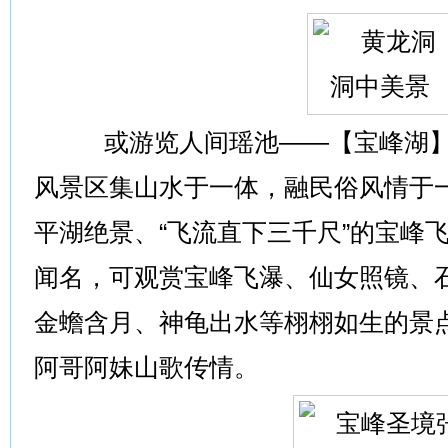
或游览人间瑶池——【宝峰湖】
风景区集山水于一体，融民俗风情于
平湖绝景、“飞流直下三千尺”的宝峰
闻名，可观赏宝峰飞瀑、仙女照镜、
金蟾含月、神龟出水等栩栩如生的景
阿哥阿妹山歌传情。